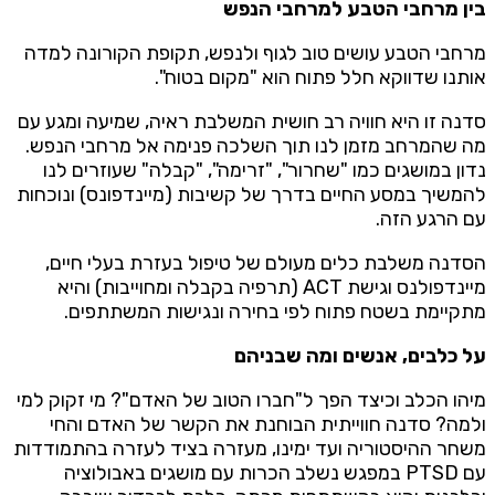
בין מרחבי הטבע למרחבי הנפש
מרחבי הטבע עושים טוב לגוף ולנפש, תקופת הקורונה למדה
אותנו שדווקא חלל פתוח הוא "מקום בטוח".
סדנה זו היא חוויה רב חושית המשלבת ראיה, שמיעה ומגע עם
מה שהמרחב מזמן לנו תוך השלכה פנימה אל מרחבי הנפש.
נדון במושגים כמו "שחרור", "זרימה", "קבלה" שעוזרים לנו
להמשיך במסע החיים בדרך של קשיבות (מיינדפונס) ונוכחות
עם הרגע הזה.
הסדנה משלבת כלים מעולם של טיפול בעזרת בעלי חיים,
מיינדפולנס וגישת ACT (תרפיה בקבלה ומחוייבות) והיא
מתקיימת בשטח פתוח לפי בחירה ונגישות המשתתפים.
על כלבים, אנשים ומה שבניהם
מיהו הכלב וכיצד הפך ל"חברו הטוב של האדם"? מי זקוק למי
ולמה? סדנה חווייתית הבוחנת את הקשר של האדם והחי
משחר ההיסטוריה ועד ימינו, מעזרה בציד לעזרה בהתמודדות
עם PTSD במפגש נשלב הכרות עם מושגים באבולוציה